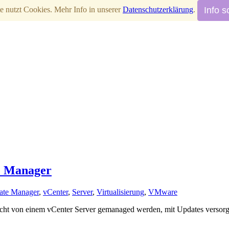
Info s
e nutzt Cookies. Mehr Info in unserer
Datenschutzerklärung
.
e Manager
ate Manager
,
vCenter
,
Server
,
Virtualisierung
,
VMware
nicht von einem vCenter Server gemanaged werden, mit Updates versorge