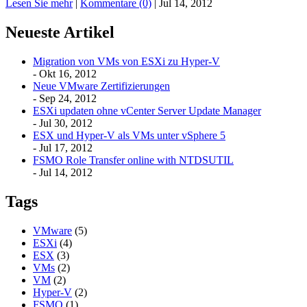
Lesen Sie mehr
|
Kommentare (0)
|
Jul 14, 2012
Neueste Artikel
Migration von VMs von ESXi zu Hyper-V
- Okt 16, 2012
Neue VMware Zertifizierungen
- Sep 24, 2012
ESXi updaten ohne vCenter Server Update Manager
- Jul 30, 2012
ESX und Hyper-V als VMs unter vSphere 5
- Jul 17, 2012
FSMO Role Transfer online with NTDSUTIL
- Jul 14, 2012
Tags
VMware
(5)
ESXi
(4)
ESX
(3)
VMs
(2)
VM
(2)
Hyper-V
(2)
FSMO
(1)