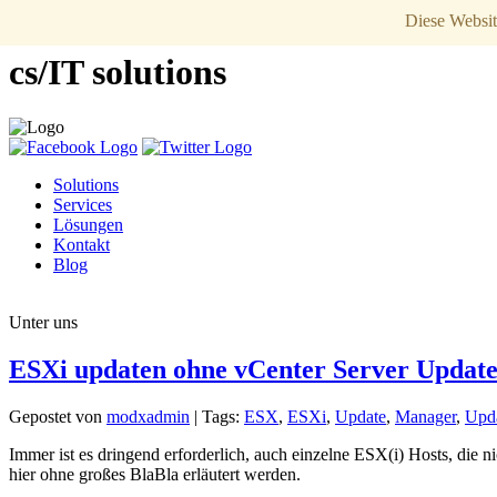
Diese Websit
cs/IT solutions
Solutions
Services
Lösungen
Kontakt
Blog
Unter uns
ESXi updaten ohne vCenter Server Updat
Gepostet von
modxadmin
|
Tags:
ESX
,
ESXi
,
Update
,
Manager
,
Upd
Immer ist es dringend erforderlich, auch einzelne ESX(i) Hosts, die 
hier ohne großes BlaBla erläutert werden.