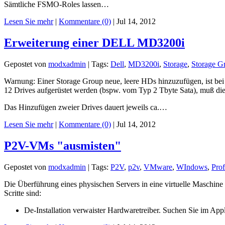
Sämtliche FSMO-Roles lassen…
Lesen Sie mehr
|
Kommentare (0)
|
Jul 14, 2012
Erweiterung einer DELL MD3200i
Gepostet von
modxadmin
|
Tags:
Dell
,
MD3200i
,
Storage
,
Storage G
Warnung: Einer Storage Group neue, leere HDs hinzuzufügen, ist bei
12 Drives aufgerüstet werden (bspw. vom Typ 2 Tbyte Sata), muß die
Das Hinzufügen zweier Drives dauert jeweils ca.…
Lesen Sie mehr
|
Kommentare (0)
|
Jul 14, 2012
P2V-VMs "ausmisten"
Gepostet von
modxadmin
|
Tags:
P2V
,
p2v
,
VMware
,
WIndows
,
Prof
Die Überführung eines physischen Servers in eine virtuelle Maschine 
Scritte sind:
De-Installation verwaister Hardwaretreiber. Suchen Sie im App