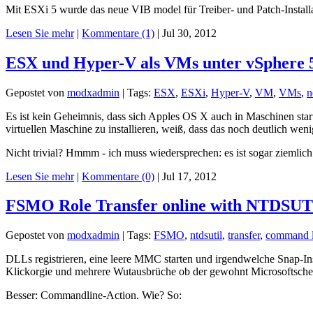
Mit ESXi 5 wurde das neue VIB model für Treiber- und Patch-Instal
Lesen Sie mehr
|
Kommentare (1)
|
Jul 30, 2012
ESX und Hyper-V als VMs unter vSphere 
Gepostet von
modxadmin
|
Tags:
ESX
,
ESXi
,
Hyper-V
,
VM
,
VMs
,
n
Es ist kein Geheimnis, dass sich Apples OS X auch in Maschinen start
virtuellen Maschine zu installieren, weiß, dass das noch deutlich wenige
Nicht trivial? Hmmm - ich muss wiedersprechen: es ist sogar ziemlic
Lesen Sie mehr
|
Kommentare (0)
|
Jul 17, 2012
FSMO Role Transfer online with NTDSU
Gepostet von
modxadmin
|
Tags:
FSMO
,
ntdsutil
,
transfer
,
command l
DLLs registrieren, eine leere MMC starten und irgendwelche Snap-In
Klickorgie und mehrere Wutausbrüche ob der gewohnt Microsoftschen
Besser: Commandline-Action. Wie? So: